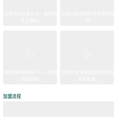
化学染发危害巨大，植物染
印度云梳海娜粉染发教学视
发又真的..
频
新海娜粉调制技巧——如何
印度云梳海娜靛蓝纯植物白
快速调制..
发染黑操..