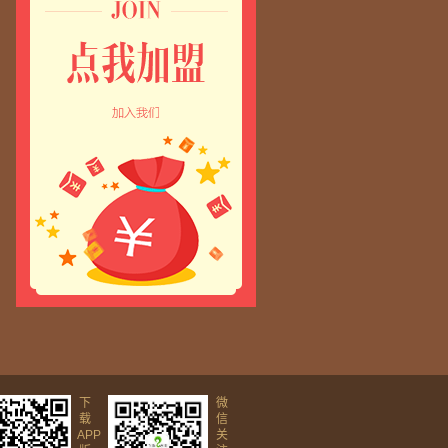
下
微
载
信
APP
关