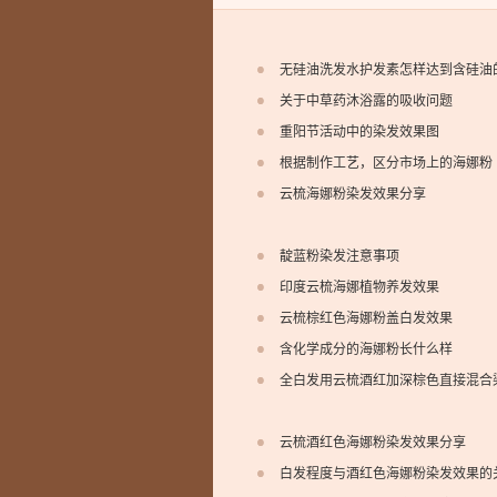
无硅油洗发水护发素怎样达到含硅油
关于中草药沐浴露的吸收问题
重阳节活动中的染发效果图
根据制作工艺，区分市场上的海娜粉
云梳海娜粉染发效果分享
靛蓝粉染发注意事项
印度云梳海娜植物养发效果
云梳棕红色海娜粉盖白发效果
含化学成分的海娜粉长什么样
全白发用云梳酒红加深棕色直接混合
云梳酒红色海娜粉染发效果分享
白发程度与酒红色海娜粉染发效果的