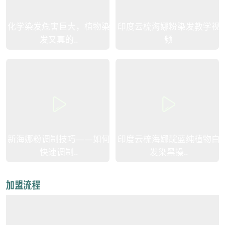
化学染发危害巨大，植物染
印度云梳海娜粉染发教学视
发又真的..
频
新海娜粉调制技巧——如何
印度云梳海娜靛蓝纯植物白
快速调制..
发染黑操..