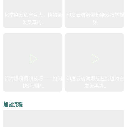
化学染发危害巨大，植物染
印度云梳海娜粉染发教学视
发又真的..
频
新海娜粉调制技巧——如何
印度云梳海娜靛蓝纯植物白
快速调制..
发染黑操..