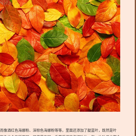
而像酒红色海娜粉、深棕色海娜粉等等，里面还添加了靛蓝叶，既然是叶